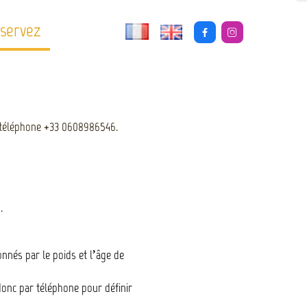
servez


ar téléphone +33 0608986546.
n.
onnés par le poids et l’âge de
donc par téléphone pour définir